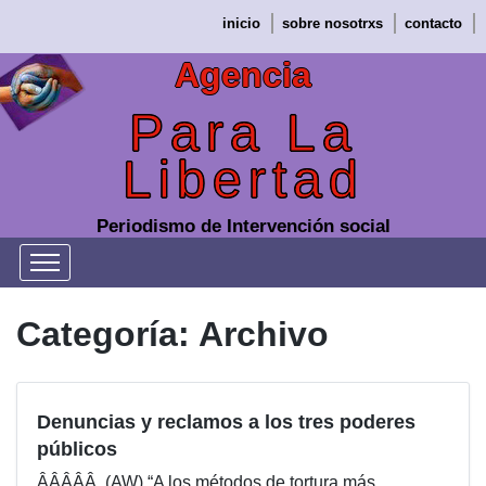
Saltar
inicio
sobre nosotrxs
contacto
al
contenido
Agencia
Para La
Libertad
Periodismo de Intervención social
Categoría:
Archivo
Denuncias y reclamos a los tres poderes
públicos
ÂÂÂÂÂ (AW) “A los métodos de tortura más