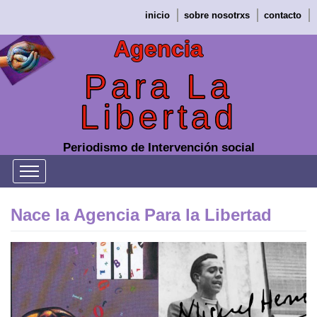
Saltar
inicio
sobre nosotrxs
contacto
al
contenido
Agencia
Para La
Libertad
Periodismo de Intervención social
Nace la Agencia Para la Libertad