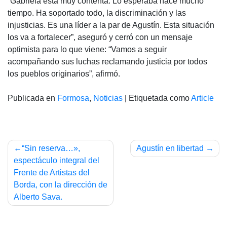
“Gabriela está muy contenta. Lo esperaba hace mucho
tiempo. Ha soportado todo, la discriminación y las
injusticias. Es una líder a la par de Agustín. Esta situación
los va a fortalecer”, aseguró y cerró con un mensaje
optimista para lo que viene: “Vamos a seguir
acompañando sus luchas reclamando justicia por todos
los pueblos originarios”, afirmó.
Publicada en
Formosa
,
Noticias
|
Etiquetada como
Article
Navegación
“Sin reserva…»,
Agustín en libertad
de
espectáculo integral del
Frente de Artistas del
entradas
Borda, con la dirección de
Alberto Sava.