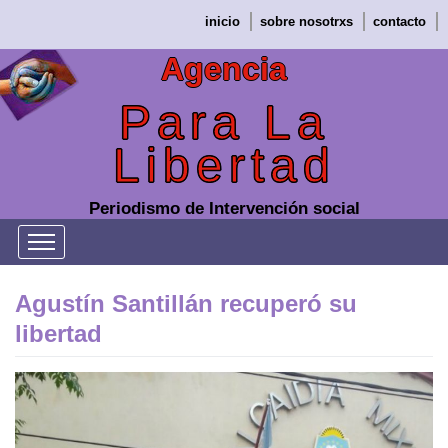
Saltar
inicio
sobre nosotrxs
contacto
al
contenido
Agencia
Para La
Libertad
Periodismo de Intervención social
Agustín Santillán recuperó su
libertad