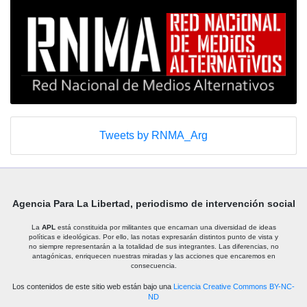
Tweets by RNMA_Arg
Agencia Para La Libertad, periodismo de intervención social
La
APL
está constituida por militantes que encarnan una diversidad de ideas
políticas e ideológicas. Por ello, las notas expresarán distintos punto de vista y
no siempre representarán a la totalidad de sus integrantes. Las diferencias, no
antagónicas, enriquecen nuestras miradas y las acciones que encaremos en
consecuencia.
Los contenidos de este sitio web están bajo una
Licencia Creative Commons BY-NC-
ND
.