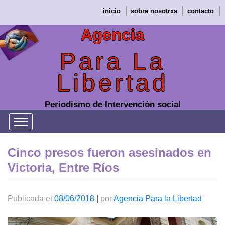
Saltar
inicio
sobre nosotrxs
contacto
al
contenido
Agencia
Para La
Libertad
Periodismo de Intervención social
Cinco presos fueron asesinados en
Victoria, Entre Ríos
Publicada el
08/06/2018
|
por
Agencia Para la Libertad