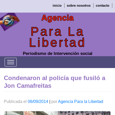
Saltar
inicio
sobre nosotrxs
contacto
al
contenido
Agencia
Para La
Libertad
Periodismo de Intervención social
Condenaron al policía que fusiló a
Jon Camafreitas
Publicada el
06/09/2014
|
por
Agencia Para la Libertad