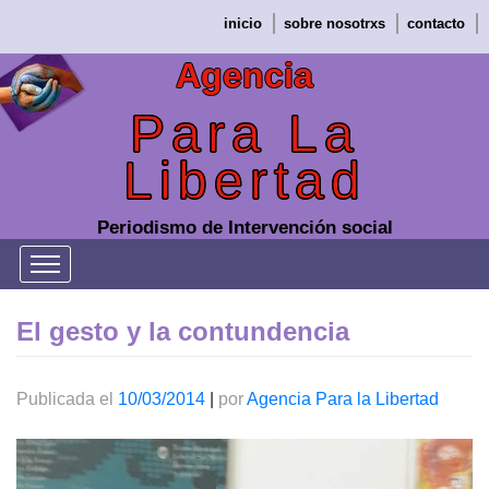
Saltar
inicio
sobre nosotrxs
contacto
al
contenido
Agencia
Para La
Libertad
Periodismo de Intervención social
El gesto y la contundencia
Publicada el
10/03/2014
|
por
Agencia Para la Libertad