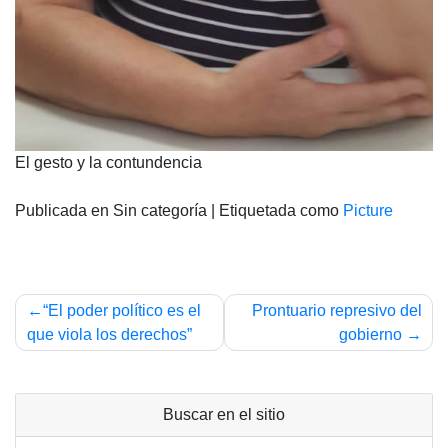
El gesto y la contundencia
Publicada en Sin categoría
|
Etiquetada como
Picture
Navegación
“El poder político es el
Prontuario represivo del
de
que viola los derechos”
gobierno
entradas
Buscar en el sitio