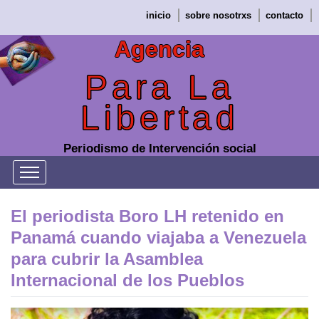
Saltar
inicio
sobre nosotrxs
contacto
al
contenido
Agencia
Para La
Libertad
Periodismo de Intervención social
El periodista Boro LH retenido en
Panamá cuando viajaba a Venezuela
para cubrir la Asamblea
Internacional de los Pueblos