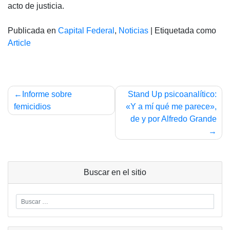
acto de justicia.
Publicada en
Capital Federal
,
Noticias
|
Etiquetada como
Article
Navegación
Informe sobre
Stand Up psicoanalítico:
de
femicidios
«Y a mí qué me parece»,
de y por Alfredo Grande
entradas
Buscar en el sitio