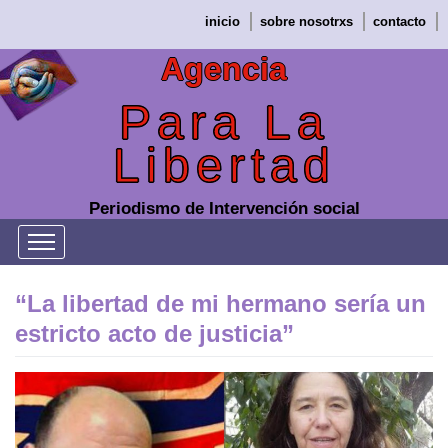
Saltar
inicio
sobre nosotrxs
contacto
al
contenido
Agencia
Para La
Libertad
Periodismo de Intervención social
“La libertad de mi hermano sería un
estricto acto de justicia”