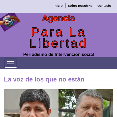
Saltar
inicio
sobre nosotrxs
contacto
al
contenido
Agencia
Para La
Libertad
Periodismo de Intervención social
La voz de los que no están