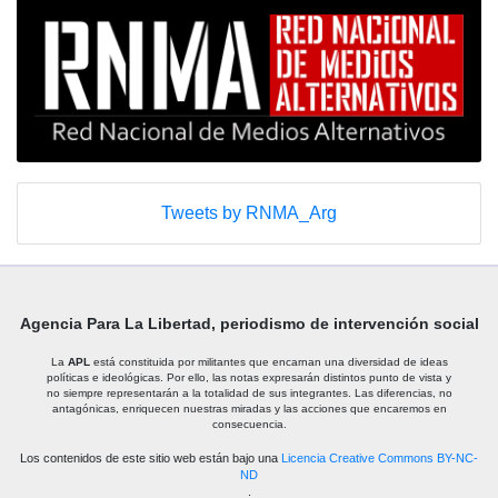
Tweets by RNMA_Arg
Agencia Para La Libertad, periodismo de intervención social
La
APL
está constituida por militantes que encarnan una diversidad de ideas
políticas e ideológicas. Por ello, las notas expresarán distintos punto de vista y
no siempre representarán a la totalidad de sus integrantes. Las diferencias, no
antagónicas, enriquecen nuestras miradas y las acciones que encaremos en
consecuencia.
Los contenidos de este sitio web están bajo una
Licencia Creative Commons BY-NC-
ND
.