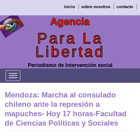
Saltar
inicio
sobre nosotrxs
contacto
al
contenido
Agencia
Para La
Libertad
Periodismo de Intervención social
Mendoza: Marcha al consulado
chileno ante la represión a
mapuches- Hoy 17 horas-Facultad
de Ciencias Políticas y Sociales