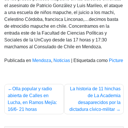
el asesinato de Patricio González y Luis Marileo, el ataque
a una escuela de niños mapuche, el juicio a los machi,
Celestino Córdoba, francisca Linconao,…decimos basta
de etnocidio mapuche en chile. Concentramos en la
entrada este de la Facultad de Ciencias Políticas y
Sociales de la UnCuyo desde las 17 horas y 17:30
marchamos al Consulado de Chile en Mendoza.
Publicada en
Mendoza
,
Noticias
|
Etiquetada como
Picture
Navegación
Olla popular y radio
La historia de 11 hinchas
de
abierta de Calles en
de La Academia
Lucha, en Ramos Mejía:
desaparecidos por la
entradas
16/6- 21 horas
dictadura cívico-militar