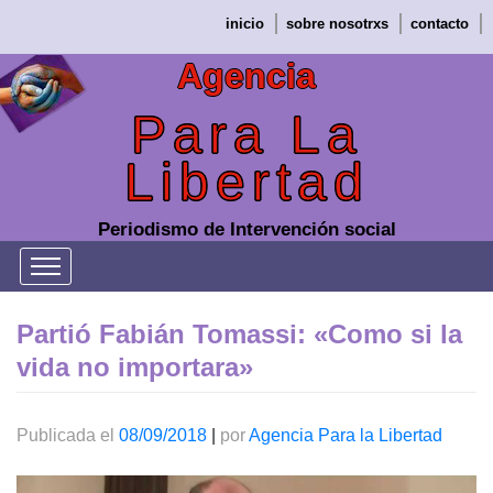
Saltar
inicio
sobre nosotrxs
contacto
al
contenido
Agencia
Para La
Libertad
Periodismo de Intervención social
Partió Fabián Tomassi: «Como si la
vida no importara»
Publicada el
08/09/2018
|
por
Agencia Para la Libertad