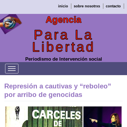
Saltar
inicio
sobre nosotrxs
contacto
al
contenido
Agencia
Para La
Libertad
Periodismo de Intervención social
Represión a cautivas y “reboleo”
por arribo de genocidas