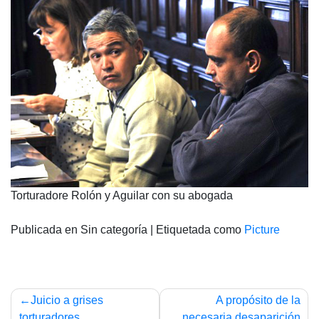
Torturadore Rolón y Aguilar con su abogada
Publicada en Sin categoría
|
Etiquetada como
Picture
Navegación
Juicio a grises
A propósito de la
torturadores
necesaria desaparición