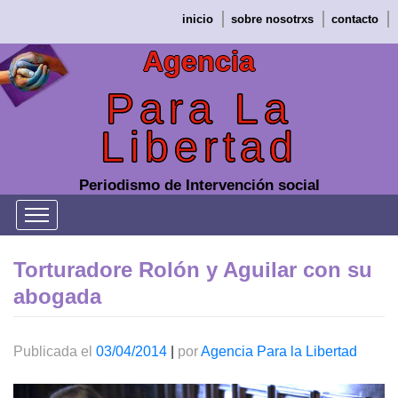
Saltar
inicio
sobre nosotrxs
contacto
al
contenido
Agencia
Para La
Libertad
Periodismo de Intervención social
Torturadore Rolón y Aguilar con su
abogada
Publicada el
03/04/2014
|
por
Agencia Para la Libertad