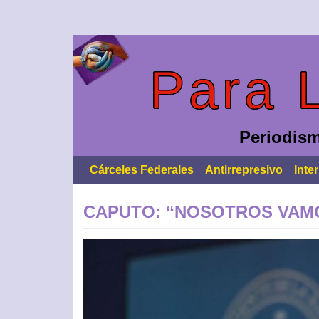
Saltar
al
contenido
Para 
Periodism
Cárceles Federales
Antirrepresivo
Inte
CAPUTO: “NOSOTROS VAMO