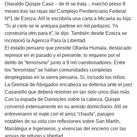
Oswaldo Quispe Caso – de él se trata -, marchó preso 8
meses tras las rejas del Complejo Penitenciario Federal
Nº1 de Ezeiza. Allí le escribiría una carta a Micaela su hija:
“Si al cielo se le antojara partirse en mil pedazos. Yo
construiría otro para ti”, le dijo. También desde Ezeiza se
incorporó la Agencia Para la Libertad.
El estado peruano que preside Ollanta Humala, destacado
represor en el pasado y el presente, lo requiere por el
delito de “terrorismo” junto a 9 mil cuestionadores. Entre
los “terroristas” se hallan comunidades completas
desplegadas en la sierra peruana. Sí, incluido los niños.
La Gremial de Abogados encabeza su defensa ante el juez
Casanello que deberá resolver en tan solo unos días más.
Con la espada de Damocles sobre la cabeza, Quispe
conversó extensamente en su arresto domiciliario. Allí se
entreveraron el mate con el arroz “chaufa”, pasajes
notables de su vida con reflexiones sobre San Martín,
Mariátegui e Ingenieros, y vivencias del encierro con las
ansias de refugio y libertad.