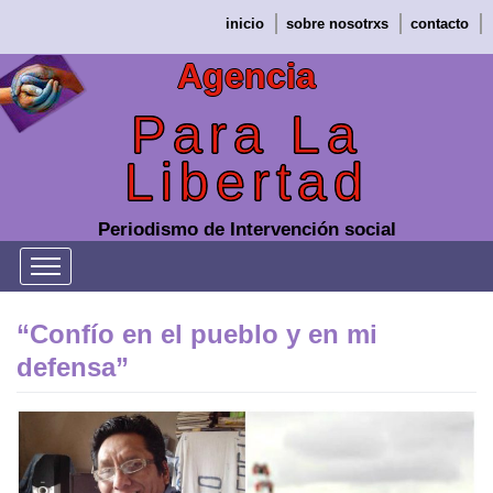
Saltar
inicio
sobre nosotrxs
contacto
al
contenido
Agencia
Para La
Libertad
Periodismo de Intervención social
“Confío en el pueblo y en mi
defensa”