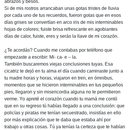
abrazos y besos.
Si de mis rostros arrancaban unas gotas tristes de lluvia
por cada uno de tus recuerdos, fueron gotas que en esos
días grises se convertían en arco iris de mis interminables
hojas de colores; fuiste brisa refrescante en agobiantes
días de calor, fuiste, eres y serás la llave de mi corazón.
¿Te acordás? Cuando me contabas por teléfono que
empezaste a escribir: Mi- ca- e – la.
También buscaremos viejas conclusiones tuyas. Esa
cicatriz te dejó en tu alma el día cuando caminaste junto a
tu madre horas y horas, viajaron en tren, en ómnibus,
momentos que se hicieron interminables en tus pequeños
pies, llegaron y sin misericordia alguna no te permitieron
verme. Yo apreté el corazón cuando tu mamá me contó
que en su regreso tú habías llegado a una conclusión: que
policías y piratas me tenían secuestrado, insistías en ello
por más explicación que te daba que estaba ahí por
trabajo u otras cosas. Tú ya tenías la certeza que te habían