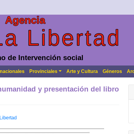
Agencia
La Libertad
o de Intervención social
rnacionales
Provinciales
Arte y Cultura
Géneros
Ar
humanidad y presentación del libro
Libertad