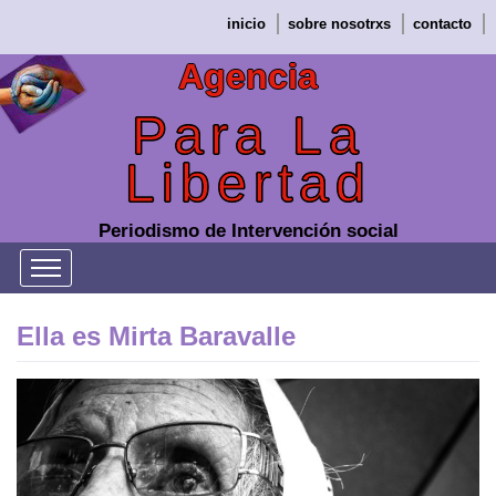
Saltar
inicio
sobre nosotrxs
contacto
al
contenido
Agencia
Para La
Libertad
Periodismo de Intervención social
Ella es Mirta Baravalle