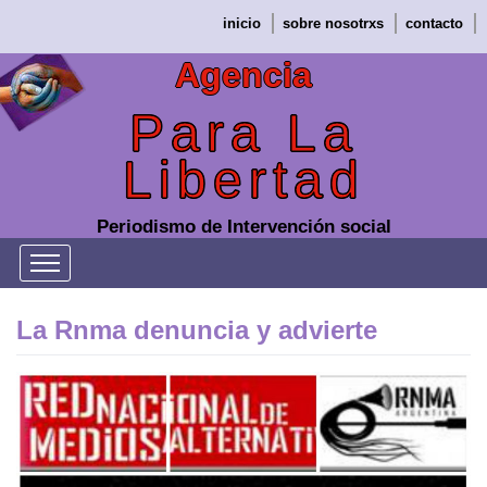
Saltar
inicio
sobre nosotrxs
contacto
al
contenido
Agencia
Para La
Libertad
Periodismo de Intervención social
La Rnma denuncia y advierte