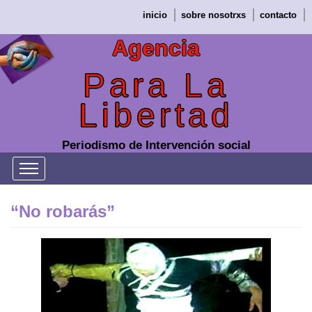
Saltar
inicio
sobre nosotrxs
contacto
al
contenido
Agencia
Para La
Libertad
Periodismo de Intervención social
“No robarás”