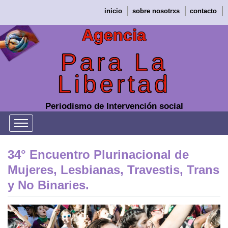
Saltar
inicio
sobre nosotrxs
contacto
al
contenido
Agencia
Para La
Libertad
Periodismo de Intervención social
34° Encuentro Plurinacional de
Mujeres, Lesbianas, Travestis, Trans
y No Binaries.